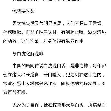
惊蛰要吃梨
因为惊蛰后天气明显变暖，人们容易口干舌燥、
外感咳嗽。而梨子性寒味甘，有润肺止咳、滋阴清热
的功效。这时吃梨，对身体很有滋养作用。
祭白虎化解是非
中国的民间传说白虎是口舌、是非之神，每年都
会在这天出来觅食，开口噬人，犯之则在这年之内，
常遭邪恶小人对你兴风作浪，阻挠你的前程发展，引
致百般不顺。
大家为了自保，便在惊蛰那天祭白虎。所谓祭白