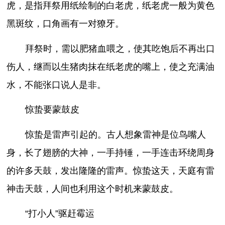
虎，是指拜祭用纸绘制的白老虎，纸老虎一般为黄色
黑斑纹，口角画有一对獠牙。
拜祭时，需以肥猪血喂之，使其吃饱后不再出口
伤人，继而以生猪肉抹在纸老虎的嘴上，使之充满油
水，不能张口说人是非。
惊蛰要蒙鼓皮
惊蛰是雷声引起的。古人想象雷神是位鸟嘴人
身，长了翅膀的大神，一手持锤，一手连击环绕周身
的许多天鼓，发出隆隆的雷声。惊蛰这天，天庭有雷
神击天鼓，人间也利用这个时机来蒙鼓皮。
“打小人”驱赶霉运