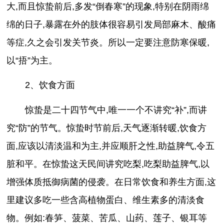
大,而且惊蛰前后,多发“倒春寒”的现象,特别在阴雨绵
绵的日子,暴露在外的肢体很容易引发局部麻木、酸痛
等症,久之会引发关节炎。所以一定要注意防寒保暖,
以“捂”为主。
2、饮食方面
惊蛰是二十四节气中,唯一一个不讲究“补”,而讲
究“防”的节气。惊蛰时节前后,天气逐渐转暖,饮食方
面,应该以清淡温和为主,并应顺肝之性,助益脾气,令五
脏和平。在惊蛰这天民间讲究吃梨,吃梨助益脾气,以
增强体质抵御病菌的侵袭。在日常饮食和养生方面,这
里建议多吃一些含高植物蛋白、维生素多的清淡食
物。例如:春笋、菠菜、苦瓜、山药、莲子、银耳等