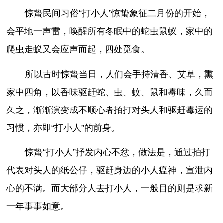
惊蛰民间习俗“打小人”惊蛰象征二月份的开始，
会平地一声雷，唤醒所有冬眠中的蛇虫鼠蚁，家中的
爬虫走蚁又会应声而起，四处觅食。
所以古时惊蛰当日，人们会手持清香、艾草，熏
家中四角，以香味驱赶蛇、虫、蚊、鼠和霉味，久而
久之，渐渐演变成不顺心者拍打对头人和驱赶霉运的
习惯，亦即“打小人”的前身。
惊蛰“打小人”抒发内心不忿，做法是，通过拍打
代表对头人的纸公仔，驱赶身边的小人瘟神，宣泄内
心的不满。而大部分人去打小人，一般目的则是求新
一年事事如意。