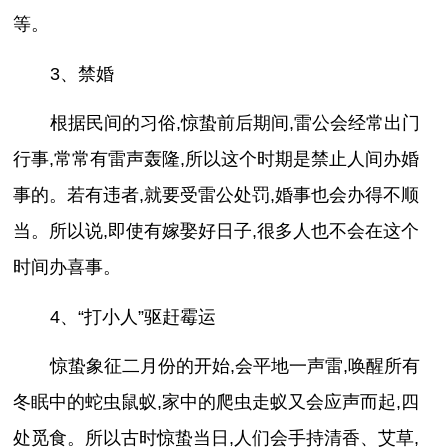
等。
3、禁婚
根据民间的习俗,惊蛰前后期间,雷公会经常出门
行事,常常有雷声轰隆,所以这个时期是禁止人间办婚
事的。若有违者,就要受雷公处罚,婚事也会办得不顺
当。所以说,即使有嫁娶好日子,很多人也不会在这个
时间办喜事。
4、“打小人”驱赶霉运
惊蛰象征二月份的开始,会平地一声雷,唤醒所有
冬眠中的蛇虫鼠蚁,家中的爬虫走蚁又会应声而起,四
处觅食。所以古时惊蛰当日,人们会手持清香、艾草,