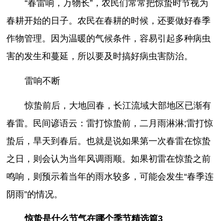
“春雷响，万物长”，农民们常常把惊蛰时节视为
春耕开始的日子。农民在春耕的时候，还要做好春季
作物管理。因为温暖的气候条件，容易引起多种病虫
害的发生和蔓延，所以要及时搞好病虫害防治。
雷响不断
惊蛰前后，大地回春，长江流域大部地区已渐有
春雷。民间谚语云：雷打惊蛰前，二月雨淋淋;雷打惊
蛰后，旱天到春后。也就是说如果第一次春雷在惊蛰
之日，则会认为当年风调雨顺。如果初雷在惊蛰之前
鸣响，则预示着当年的雨水较多，可能会发生“春季连
阴雨”的情况。
惊蛰是什么节气在哪个季节精选篇3