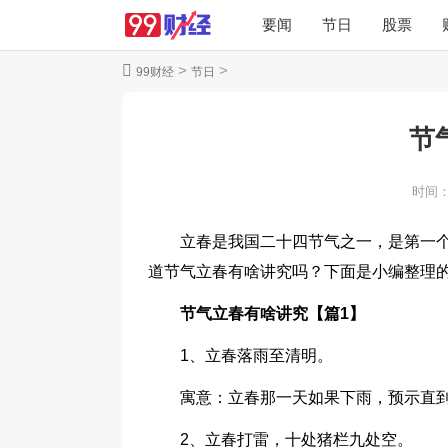
要闻
节日
股票
>
>
99财经
节日
节
时间
立春是我国二十四节气之一，是第一
道节气立春有啥讲究吗？下面是小编整理
节气立春有啥讲究【篇1】
1、立春落雨至清明。
寓意：立春那一天如果下雨，预示直
2、立春打雷，十处猪栏九处空。