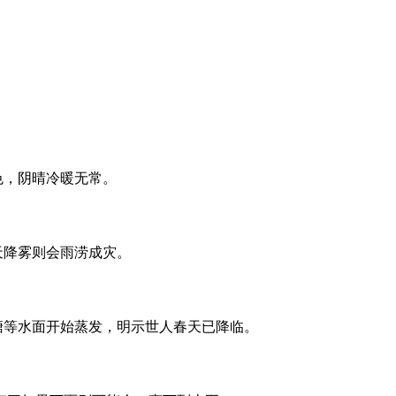
。
色，阴晴冷暖无常。
天降雾则会雨涝成灾。
塘等水面开始蒸发，明示世人春天已降临。