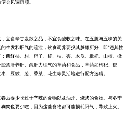
后便会风调雨顺。
生，宜食辛甘发散之品，不宜食酸收之味。在五脏与五味的关
的生发和肝气的疏泄，饮食调养要投其脏腑所好，即“违其性
有：西红柿、柑、橙子、橘、柚、杏、木瓜、枇杷、山楂、橄
一些柔肝养肝、疏肝力理气的草药和食品，草药如枸杞、郁
大枣、豆豉、葱、香菜、花生等灵活地进行配方选膳。
立春后要少吃过于辛辣的食物以及油炸、烧烤的食物。与冬季
、狗肉也要少吃，因为这些食物都可能损耗阳气，导致上火。