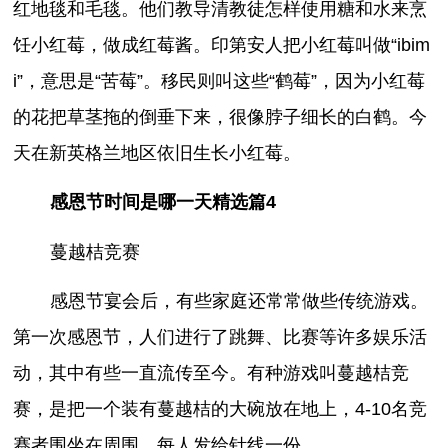
红地毯和毛毯。他们教导清教徒怎样使用糖和水来烹
饪小红莓，做成红莓酱。印第安人把小红莓叫做“ibim
i”，意思是“苦莓”。移民则叫这些“鹤莓”，因为小红莓
的花把草茎拖的倒垂下来，很像脖子细长的白鹤。今
天在新英格兰地区依旧生长小红莓。
感恩节时间是哪一天精选篇4
蔓越桔竞赛
感恩节宴会后，有些家庭还常常做些传统游戏。
第一次感恩节，人们进行了跳舞、比赛等许多娱乐活
动，其中有些一直流传至今。有种游戏叫蔓越桔竞
赛，是把一个装有蔓越桔的大碗放在地上，4-10名竞
赛者围坐在周围，每人发给针线一份。