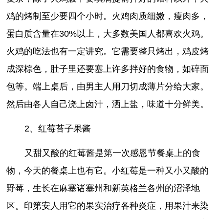
鸡的烤制至少要四个小时。火鸡肉质细嫩，瘦肉多，
蛋白质含量在30%以上，大多数美国人都喜欢火鸡。
火鸡的吃法也有一定讲究。它需要整只烤出，鸡皮烤
成深棕色，肚子里还要塞上许多拌好的食物，如碎面
包等。端上桌后，由男主人用刀切成薄片分给大家。
然后由各人自己浇上卤汁，洒上盐，味道十分鲜美。
2、红莓苔子果酱
又甜又酸的红莓酱是第一次感恩节餐桌上的食
物，今天的餐桌上也有它。小红莓是一种又小又酸的
野莓，生长在麻塞诸塞州和新英格兰各州的沼泽地
区。印第安人用它的果实治疗各种炎症，用果汁来染